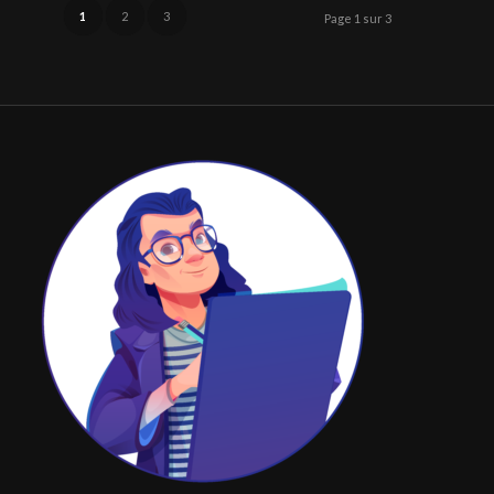
1
2
3
Page 1 sur 3