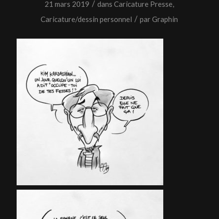
/
21 mars 2019
dans
Caricature Presse
,
/
Caricature/dessin personnel
par
Graphin