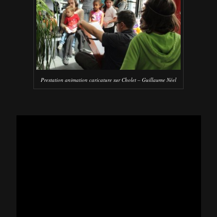
Prestation animation caricature sur Cholet – Guillaume Néel