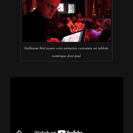
Guillaume Néel assure votre animation caricature sur tablette
numérique dont ipad