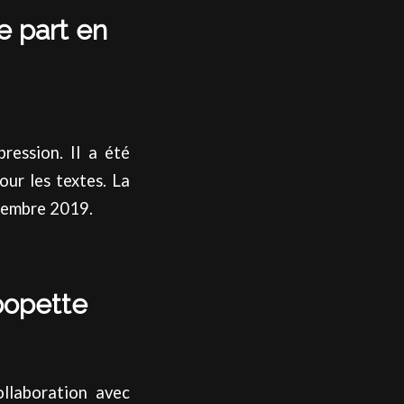
e part en
ression. Il a été
our les textes. La
ptembre 2019.
popette
ollaboration avec