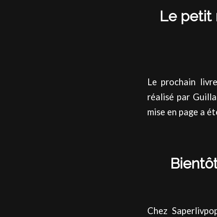
Le petit
Le prochain livr
réalisé par Guill
mise en page a été
Bientô
Chez Saperlivpop