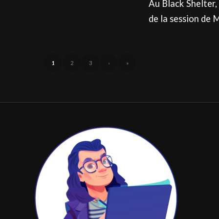
Au Black Shelter,
de la session de 
1
2
3
›
»