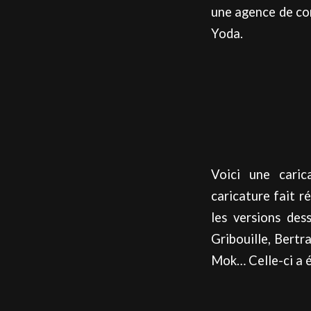
une agence de co
Yoda.
Voici une caric
caricature fait r
les versions des
Gribouille, Bertr
Mok… Celle-ci a é