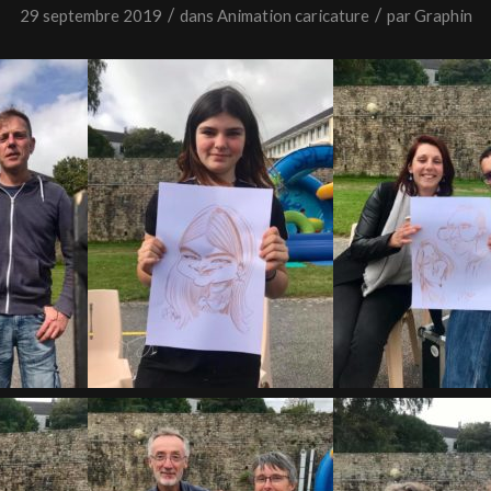
/
/
29 septembre 2019
dans
Animation caricature
par
Graphin