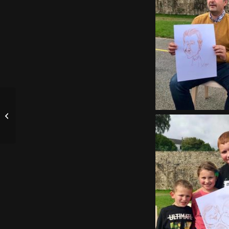
Les caricatures font
place au congrès
national des Sapeurs-
pompiers