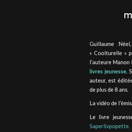
m
Guillaume Née
« Coolturelle » 
l’auteure Manon P
livres
jeunesse
. 
auteur, est édité
de plus de 8 ans.
La vidéo de l’émi
Le livre jeunes
Saperlivpopette.