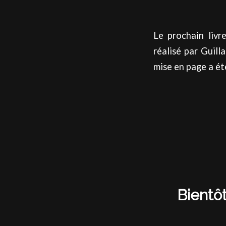
Le prochain livr
réalisé par Guill
mise en page a été
Bientô