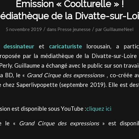
Emission « Coolturelle » !
édiathèque de la Divatte-sur-Loi
/
/
5 novembre 2019
dans
Presse jeunesse
par
GuillaumeNeel
l,
dessinateur
et
caricaturiste
lorousain, a partic
proposée par la médiathèque de la Divatte-sur-Loir
erly. Guillaume a échangé avec le public sur son travai
Sa BD, le «
Grand Cirque des expressions
« , co-créée a
e chez Saperlivpopette (septembre 2019). Elle est de
ssion est disponible sous YouTube :
cliquez ici
se le «
Grand Cirque des expressions
» est disponi