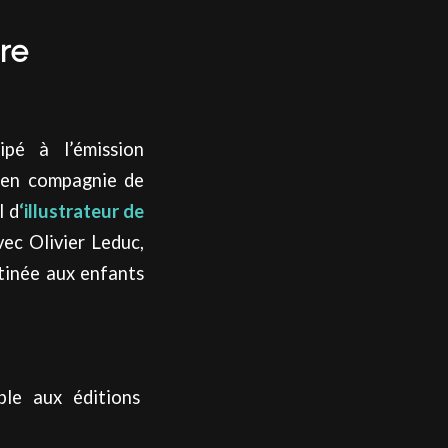
re
ipé à l’émission
e en compagnie de
l d
‘illustrateur de
vec Olivier Leduc,
stinée aux enfants
ble aux éditions