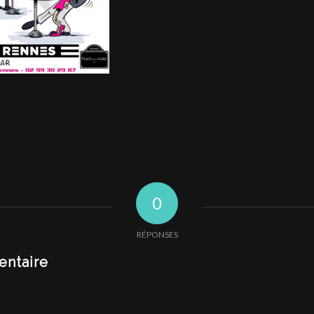
0
RÉPONSES
entaire