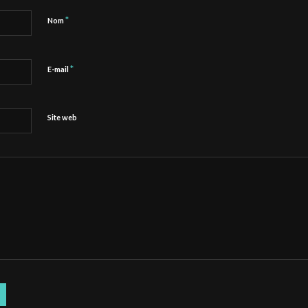
*
Nom
*
E-mail
Site web