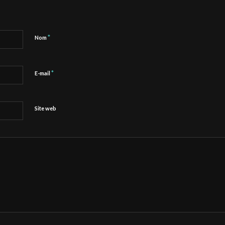
*
Nom
*
E-mail
Site web