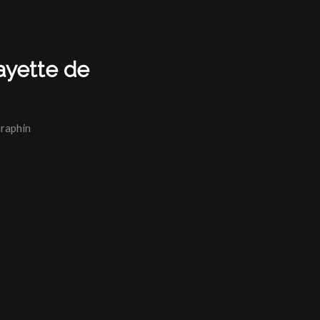
fayette de
raphin