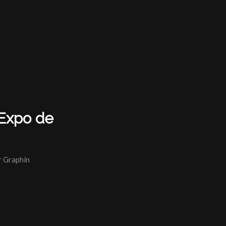
 Expo de
r
Graphin