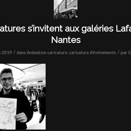
atures s’invitent aux galéries La
Nantes
/
/
n 2019
dans
Animation caricature
,
caricature d'événements
par
G