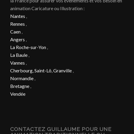
la France pour assurer vos évènements et vos besoin en
animation Caricature ou Illustration :
Nantes
,
Rennes
,
Caen
,
Angers
,
La Roche-sur-Yon
,
La Baule
,
Vannes
,
Cherbourg, Saint-Lô, Granville
,
Normandie
,
Bretagne
,
Vendée
CONTACTEZ GUILLAUME POUR UNE