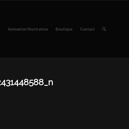
e
Animation Illustration
Boutique
Contact
2431448588_n