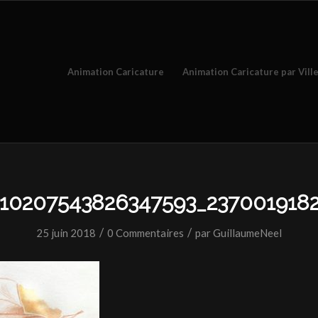
Animation Caricature
Animation Caricature par Vill
_10207543826347593_237001918
/
/
25 juin 2018
0 Commentaires
par
GuillaumeNeel