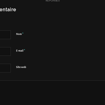
RÉPONSES
entaire
*
Nom
*
E-mail
Site web